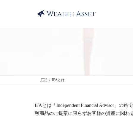
コ
ナ
ン
ビ
テ
ゲ
ン
ー
ツ
シ
へ
ョ
ス
ン
キ
に
ッ
移
プ
動
TOP
IFAとは
IFAとは「Independent Financia
融商品のご提案に限らずお客様の資産に関わ