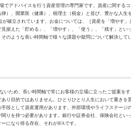
立場でアドバイスを行う資産管理の専門家です。資産に関する
法律）、開業医（健康）、税理士（税金）と並び、豊かな人生
Adoviser)の社会的地位が確立されています。お金については、［資産
まで見据えた「貯める」、「増やす」、「使う」、「残す」とい
そのような長い時間軸で様々な課題や疑問について解決してい
いないため、長い時間軸で常にお客様の立場に立ったご提案を
であり目的ではありません。ひとりひとり人生において重きを
の手段として資産運用があります。外部環境やライフステージ
が関りを持つ必要があります。銀行や証券会社、保険会社とい
ーになり得る存在、それがIFAです。